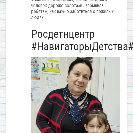
человек дороже золота»и напомнила
ребятам, как важно заботиться о пожилых
людях.
Росдетнцентр
#НавигаторыДетства