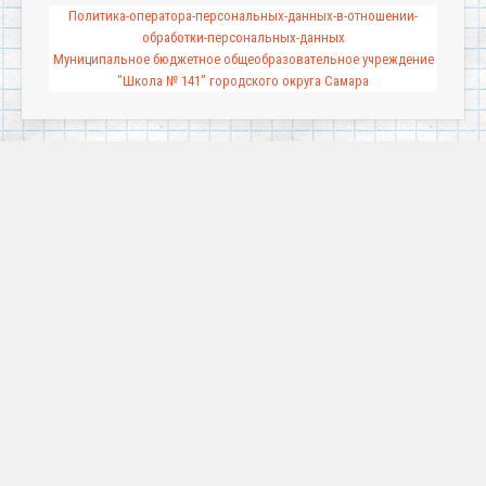
Политика-оператора-персональных-данных-в-отношении-
обработки-персональных-данных
Муниципальное бюджетное общеобразовательное учреждение
"Школа № 141" городского округа Самара