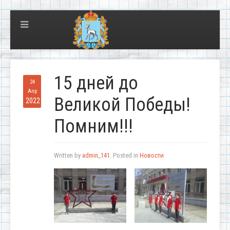
15 дней до
24
Апр
Великой Победы!
2022
Помним!!!
Written by
admin_141
. Posted in
Новости