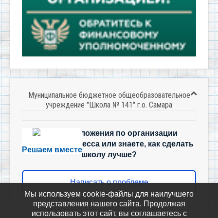
Муниципальное бюджетное общеобразовательное
учреждение "Школа № 141" г.о. Самара
Есть предложения по организации
учебного процесса или знаете, как сделать
Решаем вместе
школу лучше?
Написать о проблеме
Мы используем cookie-файлы для наилучшего
представления нашего сайта. Продолжая
использовать этот сайт, вы соглашаетесь с
Политика-оператора-персональных-данных-в-отношении-