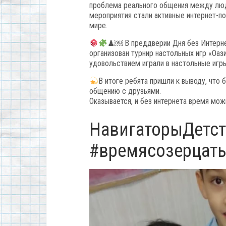
проблема реального общения между людь
мероприятия стали активные интернет-п
мире.
♟￼ В преддверии Дня без Интерн
организован турнир настольных игр «Оаз
удовольствием играли в настольные игры
В итоге ребята пришли к выводу, что
общению с друзьями.
Оказывается, и без интернета время мож
НавигаторыДетст
#времясозерцат