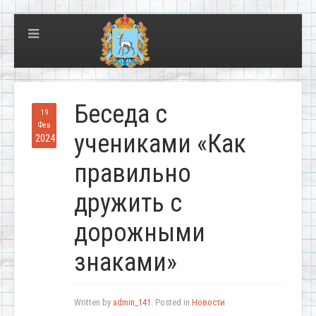
Беседа с
19
Фев
учениками «Как
2024
правильно
дружить с
дорожными
знаками»
Written by
admin_141
. Posted in
Новости