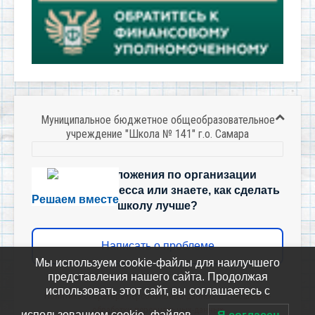
Муниципальное бюджетное общеобразовательное
учреждение "Школа № 141" г.о. Самара
Есть предложения по организации
учебного процесса или знаете, как сделать
Решаем вместе
школу лучше?
Написать о проблеме
Мы используем cookie-файлы для наилучшего
представления нашего сайта. Продолжая
использовать этот сайт, вы соглашаетесь с
Политика-оператора-персональных-данных-в-отношении-
обработки-персональных-данных
использованием cookie -файлов.