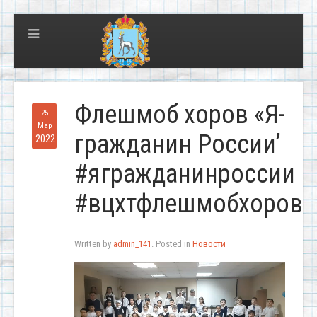
Флешмоб хоров «Я-
25
Мар
гражданин России’
2022
#ягражданинроссии
#вцхтфлешмобхоров
Written by
admin_141
. Posted in
Новости