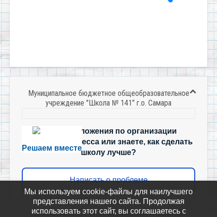
Муниципальное бюджетное общеобразовательное
учреждение "Школа № 141" г.о. Самара
Есть предложения по организации
учебного процесса или знаете, как сделать
Решаем вместе
школу лучше?
Написать о проблеме
Мы используем cookie-файлы для наилучшего
представления нашего сайта. Продолжая
использовать этот сайт, вы соглашаетесь с
Политика-оператора-персональных-данных-в-отношении-