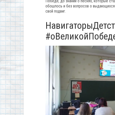
Победе, до знаний о песнях, которые ст
обошлось и без вопросов о выдающихся п
свой подвиг.
НавигаторыДетст
#оВеликойПобед