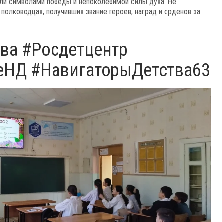
али символами победы и непоколебимой силы духа. Не
олководцах, получивших звание героев, наград и орденов за
ва #Росдетцентр
еНД #НавигаторыДетства63