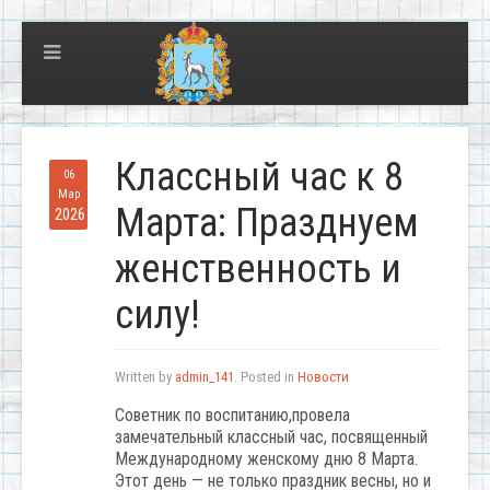
Классный час к 8
06
Мар
Марта: Празднуем
2026
женственность и
силу!
Written by
admin_141
. Posted in
Новости
Советник по воспитанию,провела
замечательный классный час, посвященный
Международному женскому дню 8 Марта.
Этот день — не только праздник весны, но и