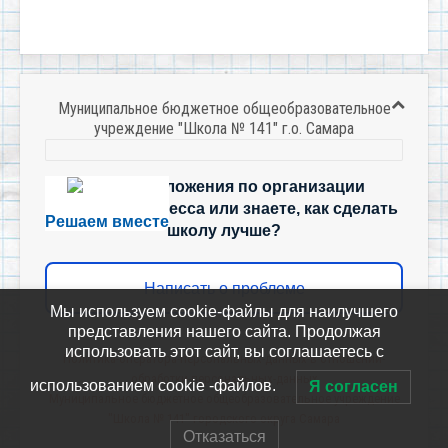
Муниципальное бюджетное общеобразовательное
учреждение "Школа № 141" г.о. Самара
Есть предложения по организации
учебного процесса или знаете, как сделать
Решаем вместе
школу лучше?
Написать о проблеме
Мы используем cookie-файлы для наилучшего
представления нашего сайта. Продолжая
использовать этот сайт, вы соглашаетесь с
Политика-оператора-персональных-данных-в-отношении-
обработки-персональных-данных
использованием cookie -файлов.
Я согласен
Муниципальное бюджетное общеобразовательное учреждение
"Школа № 141" городского округа Самара
Отказаться