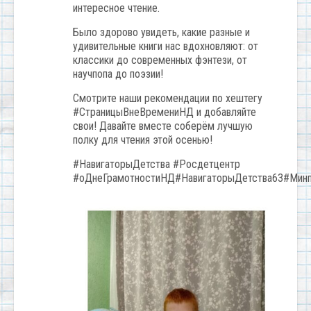
интересное чтение.
Было здорово увидеть, какие разные и
удивительные книги нас вдохновляют: от
классики до современных фэнтези, от
научпопа до поэзии!
Смотрите наши рекомендации по хештегу
#СтраницыВнеВремениНД и добавляйте
свои! Давайте вместе соберём лучшую
полку для чтения этой осенью!
#НавигаторыДетства #Росдетцентр
#оДнеГрамотностиНД#НавигаторыДетства63#Мин