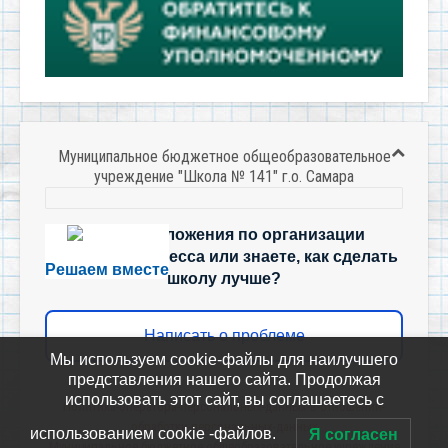
Муниципальное бюджетное общеобразовательное
учреждение "Школа № 141" г.о. Самара
Есть предложения по организации
учебного процесса или знаете, как сделать
Решаем вместе
школу лучше?
Написать о проблеме
Мы используем cookie-файлы для наилучшего
представления нашего сайта. Продолжая
использовать этот сайт, вы соглашаетесь с
Политика-оператора-персональных-данных-в-отношении-
обработки-персональных-данных
использованием cookie -файлов.
Я согласен
Муниципальное бюджетное общеобразовательное учреждение