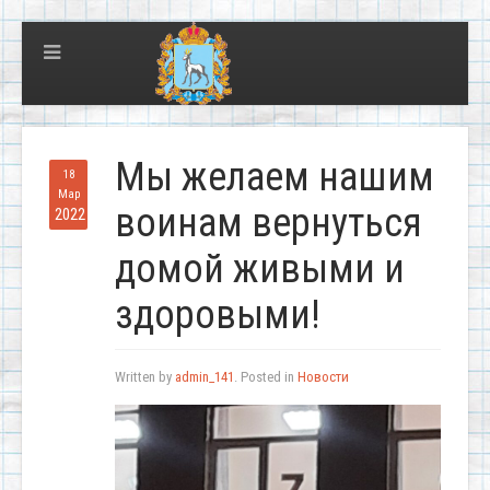
Мы желаем нашим
18
Мар
воинам вернуться
2022
домой живыми и
здоровыми!
Written by
admin_141
. Posted in
Новости