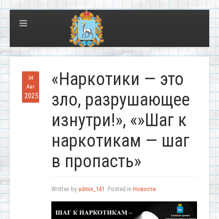
«Наркотики — это
04
Авг
зло, разрушающее
2025
изнутри!», «»Шаг к
наркотикам — шаг
в пропасть»
Written by
admin_141
. Posted in
Новости