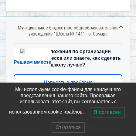
Муниципальное бюджетное общеобразовательное
учреждение "Школа № 141" г.о. Самара
Есть предложения по организации
учебного процесса или знаете, как сделать
Решаем вместе
школу лучше?
Написать о проблеме
Мы используем cookie-файлы для наилучшего
представления нашего сайта. Продолжая
использовать этот сайт, вы соглашаетесь с
Политика-оператора-персональных-данных-в-отношении-
обработки-персональных-данных
использованием cookie -файлов.
Я согласен
Муниципальное бюджетное общеобразовательное учреждение
"Школа № 141" городского округа Самара
Отказаться