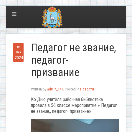
Педагог не звание,
03
Окт
педагог-
2024
призвание
Written by
admin_141
. Posted in
Новости
Ко Дню учителя районная библиотека
провела в 5б классе мероприятие » Педагог
не звание,, педагог- призвание»