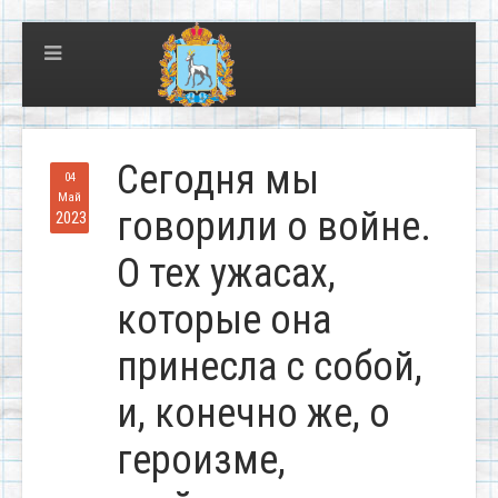
Сегодня мы
04
Май
говорили о войне.
2023
О тех ужасах,
которые она
принесла с собой,
и, конечно же, о
героизме,