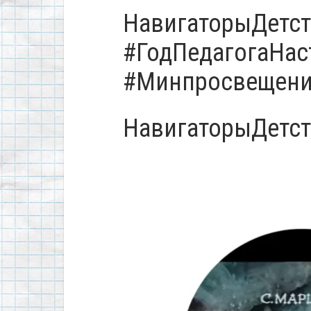
НавигаторыДетст
#ГодПедагогаНас
#Минпросвещен
НавигаторыДетст