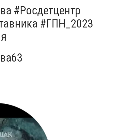
ва #Росдетцентр
тавника #ГПН_2023
ия
ва63