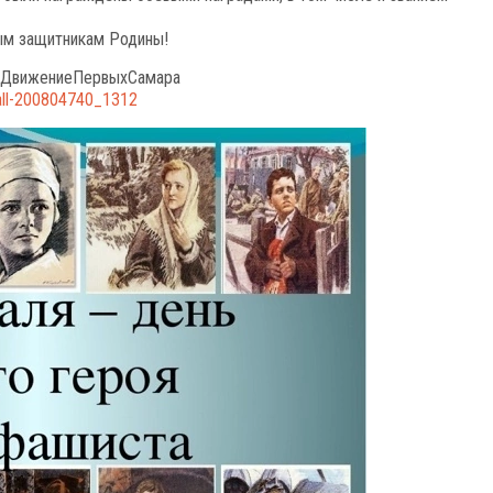
ным защитникам Родины!
ДвижениеПервыхСамара
all-200804740_1312