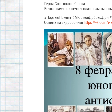
Героя Советского Союза.
Вечная память и вечная слава самым ю
#ПервыеПомнят #МиллионДобрыхДел #
Ссылка на видеоролики
https://vk.com/w