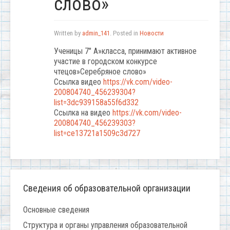
слово»
Written by
admin_141
. Posted in
Новости
Ученицы 7″ А»класса, принимают активное
участие в городском конкурсе
чтецов»Серебряное слово»
Ссылка видео
https://vk.com/video-
200804740_456239304?
list=3dc939158a55f6d332
Ссылка на видео
https://vk.com/video-
200804740_456239303?
list=ce13721a1509c3d727
Сведения об образовательной организации
Основные сведения
Структура и органы управления образовательной