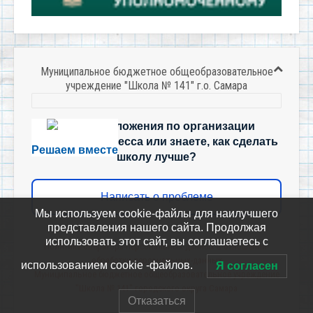
Муниципальное бюджетное общеобразовательное
учреждение "Школа № 141" г.о. Самара
Есть предложения по организации
учебного процесса или знаете, как сделать
Решаем вместе
школу лучше?
Написать о проблеме
Мы используем cookie-файлы для наилучшего
представления нашего сайта. Продолжая
использовать этот сайт, вы соглашаетесь с
Политика-оператора-персональных-данных-в-отношении-
обработки-персональных-данных
использованием cookie -файлов.
Я согласен
Муниципальное бюджетное общеобразовательное учреждение
"Школа № 141" городского округа Самара
Отказаться