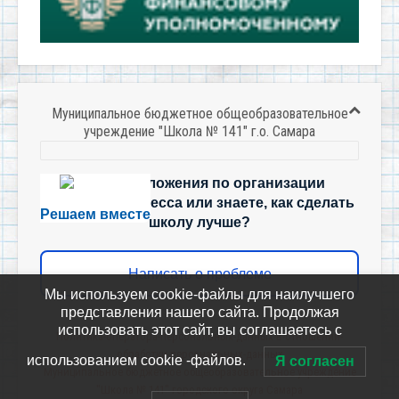
Муниципальное бюджетное общеобразовательное
учреждение "Школа № 141" г.о. Самара
Есть предложения по организации
учебного процесса или знаете, как сделать
Решаем вместе
школу лучше?
Написать о проблеме
Мы используем cookie-файлы для наилучшего
представления нашего сайта. Продолжая
использовать этот сайт, вы соглашаетесь с
Политика-оператора-персональных-данных-в-отношении-
обработки-персональных-данных
использованием cookie -файлов.
Я согласен
Муниципальное бюджетное общеобразовательное учреждение
"Школа № 141" городского округа Самара