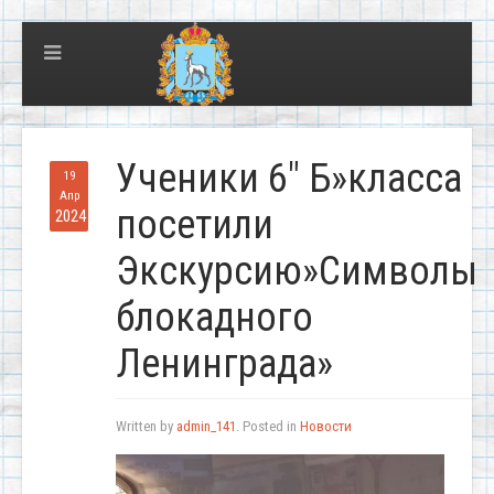
Ученики 6″ Б»класса
19
Апр
посетили
2024
Экскурсию»Символы
блокадного
Ленинграда»
Written by
admin_141
. Posted in
Новости