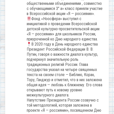
общественными объединениями , совместно
с обучающимися 3″ а» класс приняли участие
в Всероссийской акции «Я — россиянин».
Фонд «Ноосфера» выступил с
инициативой о проведении Всероссийской
детской культурно-просветительской акции
«Я — россиянин» для школьников России,
приуроченной ко Дню народного единства.
В 2020 году в День народного единства
Президент Российской Федерации В. В.
Путин, говоря о важности диалога культур,
подчеркнул значительную роль
традиционных религий России. Глава
государства указал на четыре священных
текста на своем столе — Библию, Коран,
Тору, Ганджур и отметил, что в них заложена
общая идея — любовь к ближнему. Его слова
открывают путь к новому уровню
межкультурного диалога.
Напутствие Президента России созвучно с
той методологией, которая заложена в
проекте «Я — россиянин», посвященном Дню