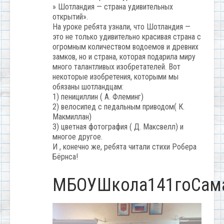
» Шотландия — страна удивительных
открытий».
На уроке ребята узнали, что Шотландия —
это не только удивительно красивая страна с
огромным количеством водоемов и древних
замков, но и страна, которая подарила миру
много талантливых изобретателей. Вот
некоторые изобретения, которыми мы
обязаны шотландцам:
1) пенициллин ( А. Флеминг)
2) велосипед с педальным приводом( К.
Макмиллан)
3) цветная фотография ( Д. Максвелл) и
многое другое.
И , конечно же, ребята читали стихи Робера
Бёрнса!
МБОУШкола141гоСам