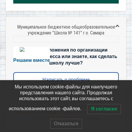
Муниципальное бюджетное общеобразовательное
учреждение "Школа № 141" г.о. Самара
Есть предложения по организации
учебного процесса или знаете, как сделать
Решаем вместе
школу лучше?
Написать о проблеме
Мы используем cookie-файлы для наилучшего
представления нашего сайта. Продолжая
использовать этот сайт, вы соглашаетесь с
Политика-оператора-персональных-данных-в-отношении-
обработки-персональных-данных
использованием cookie -файлов.
Я согласен
Муниципальное бюджетное общеобразовательное учреждение
"Школа № 141" городского округа Самара
Отказаться