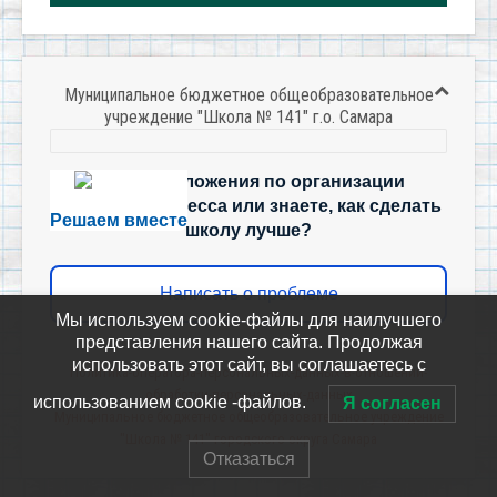
Муниципальное бюджетное общеобразовательное
учреждение "Школа № 141" г.о. Самара
Есть предложения по организации
учебного процесса или знаете, как сделать
Решаем вместе
школу лучше?
Написать о проблеме
Мы используем cookie-файлы для наилучшего
представления нашего сайта. Продолжая
использовать этот сайт, вы соглашаетесь с
Политика-оператора-персональных-данных-в-отношении-
обработки-персональных-данных
использованием cookie -файлов.
Я согласен
Муниципальное бюджетное общеобразовательное учреждение
"Школа № 141" городского округа Самара
Отказаться