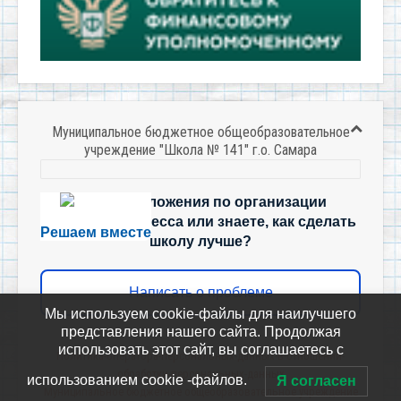
Муниципальное бюджетное общеобразовательное
учреждение "Школа № 141" г.о. Самара
Есть предложения по организации
учебного процесса или знаете, как сделать
Решаем вместе
школу лучше?
Написать о проблеме
Мы используем cookie-файлы для наилучшего
представления нашего сайта. Продолжая
использовать этот сайт, вы соглашаетесь с
Политика-оператора-персональных-данных-в-отношении-
обработки-персональных-данных
использованием cookie -файлов.
Я согласен
Муниципальное бюджетное общеобразовательное учреждение