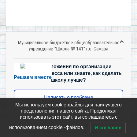
Муниципальное бюджетное общеобразовательное
учреждение "Школа № 141" г.о. Самара
Есть предложения по организации
учебного процесса или знаете, как сделать
Решаем вместе
школу лучше?
Написать о проблеме
Мы используем cookie-файлы для наилучшего
представления нашего сайта. Продолжая
использовать этот сайт, вы соглашаетесь с
Политика-оператора-персональных-данных-в-отношении-
обработки-персональных-данных
использованием cookie -файлов.
Я согласен
Муниципальное бюджетное общеобразовательное учреждение