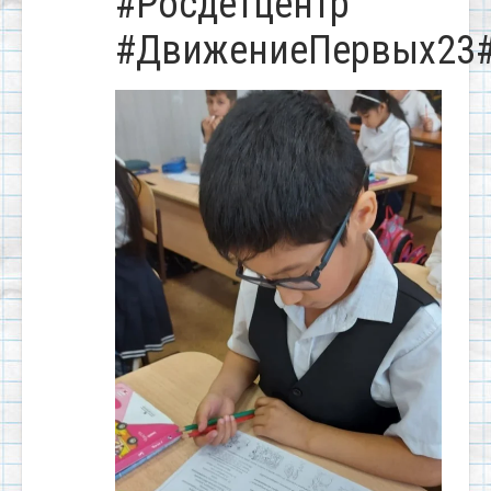
#Росдетцентр
#ДвижениеПервых23#