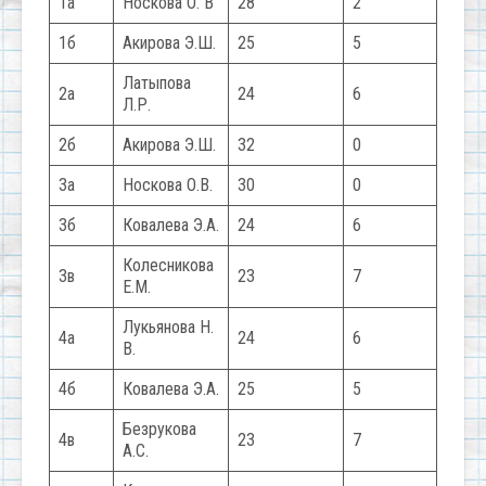
1а
Носкова О. В
28
2
1б
Акирова Э.Ш.
25
5
Латыпова
2а
24
6
Л.Р.
2б
Акирова Э.Ш.
32
0
3а
Носкова О.В.
30
0
3б
Ковалева Э.А.
24
6
Колесникова
3в
23
7
Е.М.
Лукьянова Н.
4а
24
6
В.
4б
Ковалева Э.А.
25
5
Безрукова
4в
23
7
А.С.