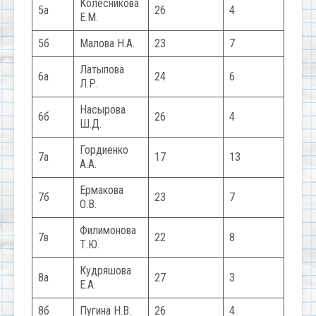
Колесникова
5а
26
4
Е.М.
5б
Малова Н.А.
23
7
Латыпова
6а
24
6
Л.Р.
Насырова
6б
26
4
Ш.Д.
Гордиенко
7а
17
13
А.А.
Ермакова
7б
23
7
О.В.
Филимонова
7в
22
8
Т.Ю.
Кудряшова
8а
27
3
Е.А.
8б
Пугина Н.В.
26
4