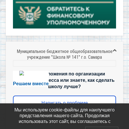
Муниципальное бюджетное общеобразовательное
учреждение "Школа № 141" г.о. Самара
Есть предложения по организации
учебного процесса или знаете, как сделать
Решаем вместе
школу лучше?
Написать о проблеме
Мы используем cookie-файлы для наилучшего
представления нашего сайта. Продолжая
использовать этот сайт, вы соглашаетесь с
Политика-оператора-персональных-данных-в-отношении-