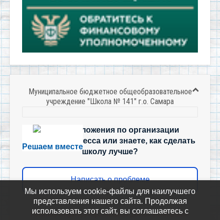
Муниципальное бюджетное общеобразовательное
учреждение "Школа № 141" г.о. Самара
Есть предложения по организации
учебного процесса или знаете, как сделать
Решаем вместе
школу лучше?
Написать о проблеме
Мы используем cookie-файлы для наилучшего
представления нашего сайта. Продолжая
использовать этот сайт, вы соглашаетесь с
Политика-оператора-персональных-данных-в-отношении-