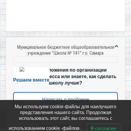
Муниципальное бюджетное общеобразовательное
учреждение "Школа № 141" г.о. Самара
Есть предложения по организации
учебного процесса или знаете, как сделать
Решаем вместе
школу лучше?
Написать о проблеме
Мы используем cookie-файлы для наилучшего
представления нашего сайта. Продолжая
использовать этот сайт, вы соглашаетесь с
Политика-оператора-персональных-данных-в-отношении-
обработки-персональных-данных
использованием cookie -файлов.
Я согласен