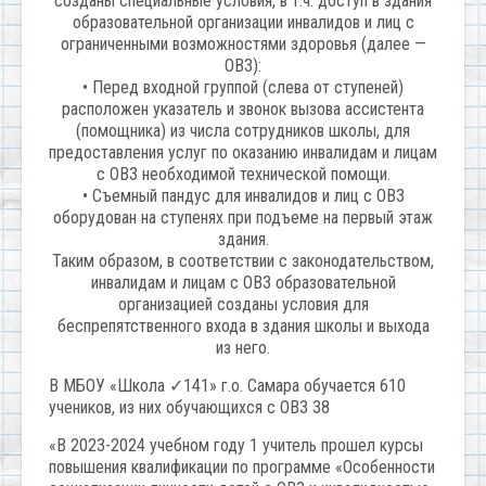
созданы специальные условия, в т.ч. доступ в здания
образовательной организации инвалидов и лиц с
ограниченными возможностями здоровья (далее —
ОВЗ):
• Перед входной группой (слева от ступеней)
расположен указатель и звонок вызова ассистента
(помощника) из числа сотрудников школы, для
предоставления услуг по оказанию инвалидам и лицам
с ОВЗ необходимой технической помощи.
• Съемный пандус для инвалидов и лиц с ОВЗ
оборудован на ступенях при подъеме на первый этаж
здания.
Таким образом, в соответствии с законодательством,
инвалидам и лицам с ОВЗ образовательной
организацией созданы условия для
беспрепятственного входа в здания школы и выхода
из него.
В МБОУ «Школа ✓141» г.о. Самара обучается 610
учеников, из них обучающихся с ОВЗ 38
«В 2023-2024 учебном году 1 учитель прошел курсы
повышения квалификации по программе «Особенности