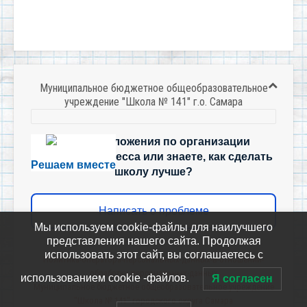
Муниципальное бюджетное общеобразовательное
учреждение "Школа № 141" г.о. Самара
Есть предложения по организации
учебного процесса или знаете, как сделать
Решаем вместе
школу лучше?
Написать о проблеме
Мы используем cookie-файлы для наилучшего
представления нашего сайта. Продолжая
использовать этот сайт, вы соглашаетесь с
Политика-оператора-персональных-данных-в-отношении-
обработки-персональных-данных
использованием cookie -файлов.
Я согласен
Муниципальное бюджетное общеобразовательное учреждение
"Школа № 141" городского округа Самара