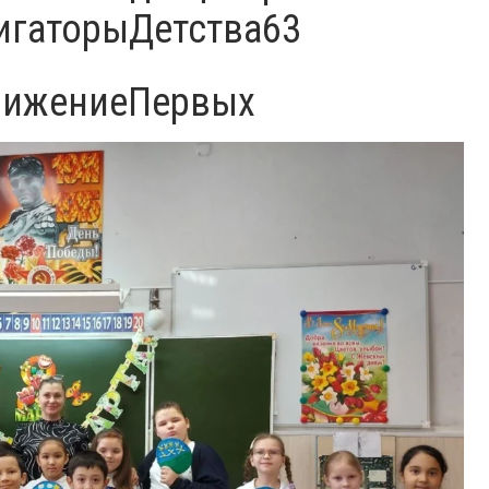
игаторыДетства63
ижениеПервых