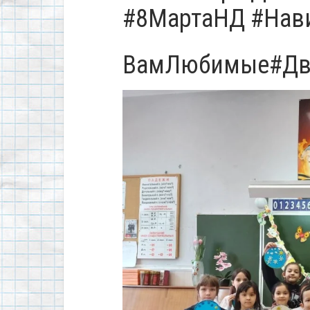
#8МартаНД #Нав
ВамЛюбимые#Дв