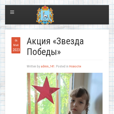
Акция «Звезда
06
Май
Победы»
2023
Written by
admin_141
. Posted in
Новости