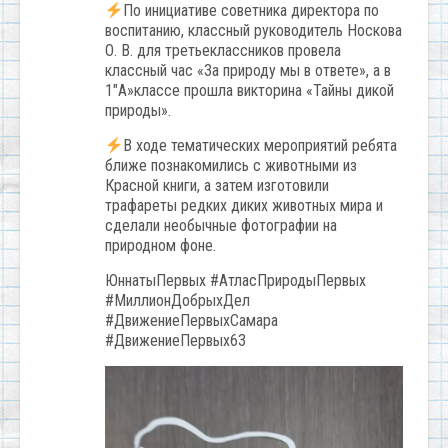
По инициативе советника директора по
воспитанию, классный руководитель Носкова
О. В. для третьеклассников провела
классный час «За природу мы в ответе», а в
1″А»классе прошла викторина «Тайны дикой
природы».
В ходе тематических мероприятий ребята
ближе познакомились с животными из
Красной книги, а затем изготовили
трафареты редких диких животных мира и
сделали необычные фотографии на
природном фоне.
ЮннатыПервых #АтласПриродыПервых
#МиллионДобрыхДел
#ДвижениеПервыхСамара
#ДвижениеПервых63