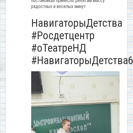
постановках принесло ребятам массу
радостных и веселых минут.
НавигаторыДетства
#Росдетцентр
#оТеатреНД
#НавигаторыДетства