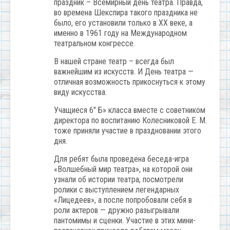
праздник – Всемирный день театра. Правда,
во времена Шекспира такого праздника не
было, его установили только в ХХ веке, а
именно в 1961 году на Международном
театральном конгрессе.
В нашей стране театр – всегда был
важнейшим из искусств. И День театра —
отличная возможность прикоснуться к этому
виду искусства.
Учащиеся 6″ Б» класса вместе с советником
директора по воспитанию Колесниковой Е. М.
тоже приняли участие в праздновании этого
дня.
Для ребят была проведена беседа-игра
«Волшебный мир театра», на которой они
узнали об истории театра, посмотрели
ролики с выступлением легендарных
«Лицедеев», а после попробовали себя в
роли актеров — дружно разыгрывали
пантомимы и сценки. Участие в этих мини-