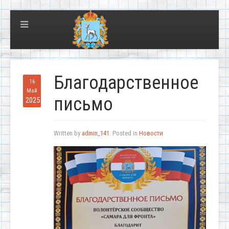
Благодарственное
16
Май
письмо
2025
Written by
admin_141
. Posted in
Новости