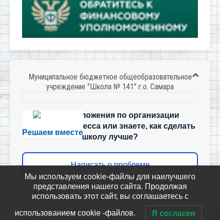
Муниципальное бюджетное общеобразовательное
учреждение "Школа № 141" г.о. Самара
Есть предложения по организации
учебного процесса или знаете, как сделать
Решаем вместе
школу лучше?
Написать о проблеме
Мы используем cookie-файлы для наилучшего
представления нашего сайта. Продолжая
использовать этот сайт, вы соглашаетесь с
Политика-оператора-персональных-данных-в-отношении-
обработки-персональных-данных
использованием cookie -файлов.
Я согласен
Муниципальное бюджетное общеобразовательное учреждение