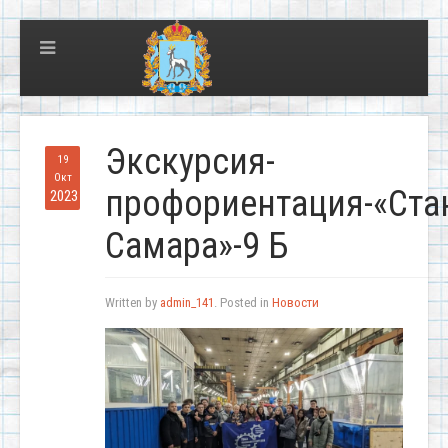
Экскурсия-
19
Окт
профориентация-«Ста
2023
Самара»-9 Б
Written by
admin_141
. Posted in
Новости