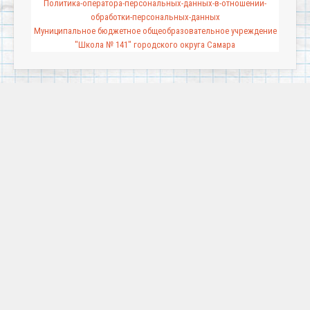
Политика-оператора-персональных-данных-в-отношении-
обработки-персональных-данных
Муниципальное бюджетное общеобразовательное учреждение
"Школа № 141" городского округа Самара