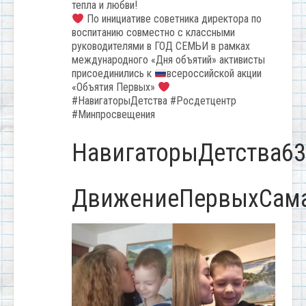
тепла и любви!
По инициативе советника директора по
воспитанию совместно с классными
руководителями в ГОД СЕМЬИ в рамках
международного «Дня объятий» активисты
присоединились к
всероссийской акции
«Объятия Первых»
#НавигаторыДетства #Росдетцентр
#Минпросвещения
НавигаторыДетства63
ДвижениеПервыхСам