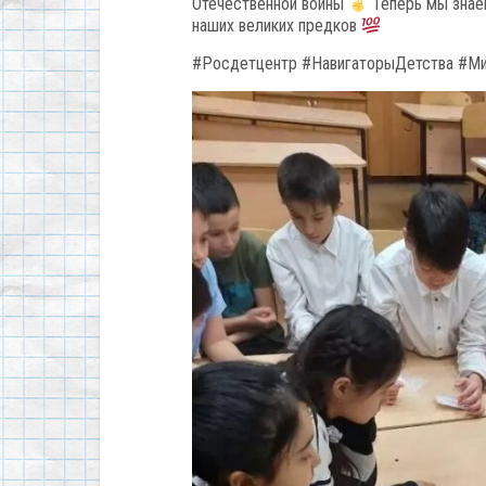
Отечественной войны
Теперь мы знае
наших великих предков
#Росдетцентр #НавигаторыДетства #М