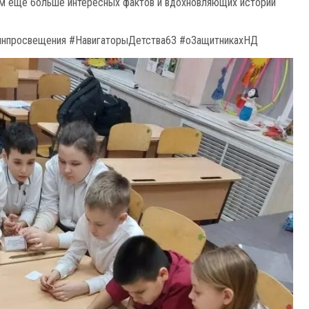
м ещё больше интересных фактов и вдохновляющих историй
инпросвещения #НавигаторыДетства63 #оЗащитникахНД