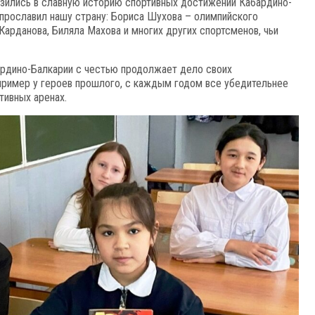
узились в славную историю спортивных достижений Кабардино-
 прославил нашу страну: Бориса Шухова – олимпийского
Карданова, Биляла Махова и многих других спортсменов, чьи
ардино-Балкарии с честью продолжает дело своих
пример у героев прошлого, с каждым годом все убедительнее
тивных аренах.