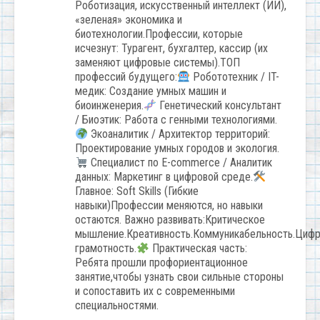
Роботизация, искусственный интеллект (ИИ),
«зеленая» экономика и
биотехнологии.Профессии, которые
исчезнут: Турагент, бухгалтер, кассир (их
заменяют цифровые системы).ТОП
профессий будущего:
Робототехник / IT-
медик: Создание умных машин и
биоинженерия.
Генетический консультант
/ Биоэтик: Работа с генными технологиями.
Экоаналитик / Архитектор территорий:
Проектирование умных городов и экология.
Специалист по E-commerce / Аналитик
данных: Маркетинг в цифровой среде.
Главное: Soft Skills (Гибкие
навыки)Профессии меняются, но навыки
остаются. Важно развивать:Критическое
мышление.Креативность.Коммуникабельность.Циф
грамотность.
Практическая часть:
Ребята прошли профориентационное
занятие,чтобы узнать свои сильные стороны
и сопоставить их с современными
специальностями.