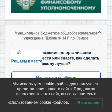
Муниципальное бюджетное общеобразовательное
учреждение "Школа № 141" г.о. Самара
Есть предложения по организации
учебного процесса или знаете, как сделать
Решаем вместе
школу лучше?
Написать о проблеме
Мы используем cookie-файлы для наилучшего
представления нашего сайта. Продолжая
использовать этот сайт, вы соглашаетесь с
Политика-оператора-персональных-данных-в-отношении-
обработки-персональных-данных
использованием cookie -файлов.
Я согласен
Муниципальное бюджетное общеобразовательное учреждение
"Школа № 141" городского округа Самара