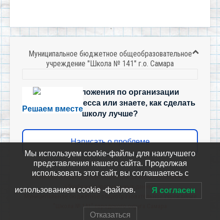
Муниципальное бюджетное общеобразовательное
учреждение "Школа № 141" г.о. Самара
Есть предложения по организации
учебного процесса или знаете, как сделать
Решаем вместе
школу лучше?
Написать о проблеме
Мы используем cookie-файлы для наилучшего
представления нашего сайта. Продолжая
использовать этот сайт, вы соглашаетесь с
Политика-оператора-персональных-данных-в-отношении-
обработки-персональных-данных
использованием cookie -файлов.
Я согласен
Муниципальное бюджетное общеобразовательное учреждение
"Школа № 141" городского округа Самара
Отказаться