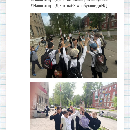
#НавигаторыДетства63 #азбукиведиНД.