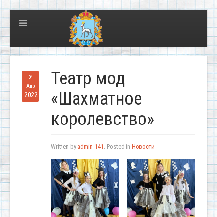
Театр мод
04
Апр
«Шахматное
2022
королевство»
Written by
admin_141
. Posted in
Новости